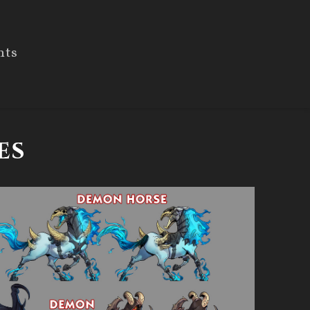
nts
es